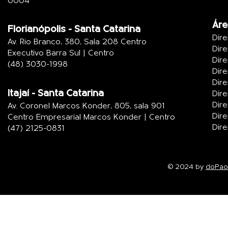
0004
Áre
Florianópolis - Santa Catarina
www.office.com
Dire
Av. Rio Branco, 380, Sala 208 Centro
Dire
Executivo Barra Sul | Centro
Dire
(48) 3030-1998
Dire
Dire
Itajaí - Santa Catarina
Dire
Dire
Av. Coronel Marcos Konder, 805, sala 901
Dire
Centro Empresarial Marcos Konder | Centro
Dire
(47) 2125-0831
© 2024 by
doPa